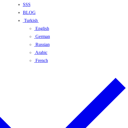
SSS
BLOG
Turkish
English
German
Russian
Arabic
French