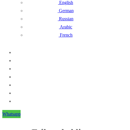
English
German
Russian
Arabic
French
Whatsapp