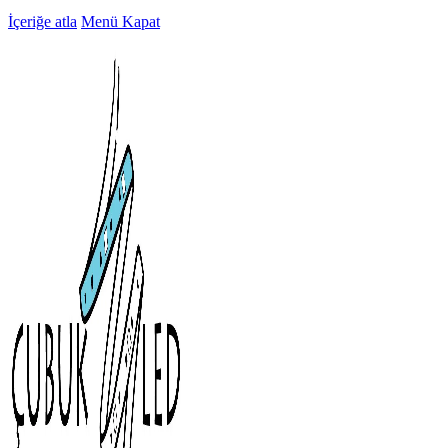
İçeriğe atla
Menü
Kapat