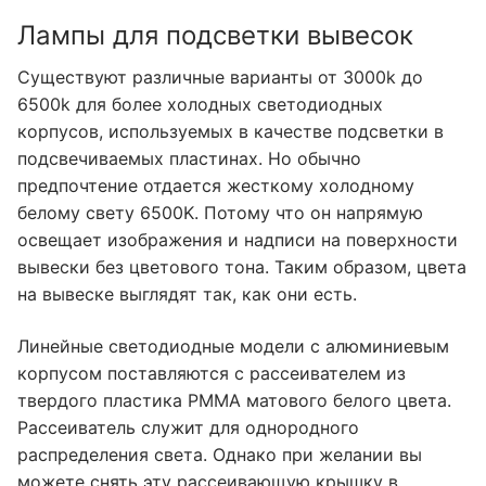
Пластиковые светодиодные профили
Лампы для подсветки вывесок
Системы управления освещением
Существуют различные варианты от 3000k до
6500k для более холодных светодиодных
Системы управления DMX
корпусов, используемых в качестве подсветки в
Источники питания для светодиодов
подсвечиваемых пластинах. Но обычно
предпочтение отдается жесткому холодному
Внутренний светодиодный драйвер
белому свету 6500K. Потому что он напрямую
освещает изображения и надписи на поверхности
Уличный светодиодный драйвер
вывески без цветового тона. Таким образом, цвета
на вывеске выглядят так, как они есть.
ИНФОРМАЦИЯ О DMX
Что такое DMX? Какие существуют типы
Линейные светодиодные модели с алюминиевым
продуктов?
корпусом поставляются с рассеивателем из
твердого пластика PMMA матового белого цвета.
Фасадная анимация серии LEDLine
Рассеиватель служит для однородного
распределения света. Однако при желании вы
Фасадная анимация серии DOTLED
можете снять эту рассеивающую крышку в