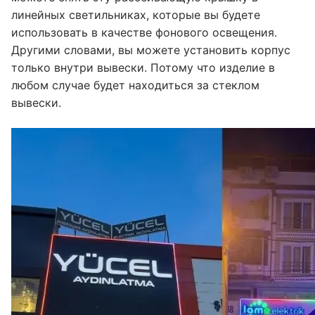
линейных светильниках, которые вы будете
Фасадная анимация Серия WallWasher
использовать в качестве фонового освещения.
КАТАЛОГ
Другими словами, вы можете установить корпус
только внутри вывески. Потому что изделие в
КОНТАКТЫ И ЗАКАЗ
любом случае будет находиться за стеклом
вывески.
О США
Часто задаваемые вопросы
БЛОГ
Russian
Turkish
English
German