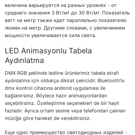
величина варьируется на разных уровнях - от
среднего значения 3 Вт/мт до 30 Вт/мт. Показатель
ватт на метр также идет параллельно показателю
люмен на метр. Другими словами, с увеличением
мощности увеличивается сила света.
LED Animasyonlu Tabela
Aydınlatma
DMX RGB şeklinde ledline ürünlerimiz tabela etrafı
aydınlatma için oldukça dikkat çekicidir. Bluetooth’lu
dmx kontrol cihazına andorid uygulaması ile
bağlanırsınız. Böylece hazır animasyonlardan
seçebilirsiniz. Özelleştirme seçenekleri de bir hayli
fazladır. Ayrıca ortam sesine veya telefondan çalınan
müziğe göre hareket de verebilirsiniz.
Еще одно преимущество светодиодных изделий -