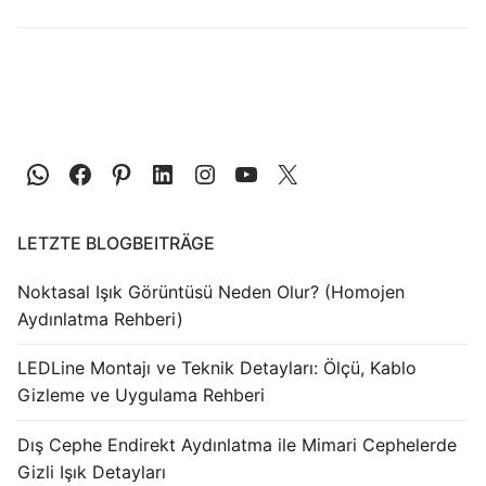
LEDLine (Lineare LED)
DOTLED
Ultradünne lineare Beleuchtung
Halbfertigprodukte
LED-Module
LED-Streifen mit Konstantspannung
LETZTE BLOGBEITRÄGE
Konstante Spannung Bar LED
Noktasal Işık Görüntüsü Neden Olur? (Homojen
Aydınlatma Rehberi)
Konstantstrom-Balken-LED
LEDLine Montajı ve Teknik Detayları: Ölçü, Kablo
LED-Profile
Gizleme ve Uygulama Rehberi
Aluminium-LED-Profile
Dış Cephe Endirekt Aydınlatma ile Mimari Cephelerde
Gizli Işık Detayları
LED-Profile aus Kunststoff