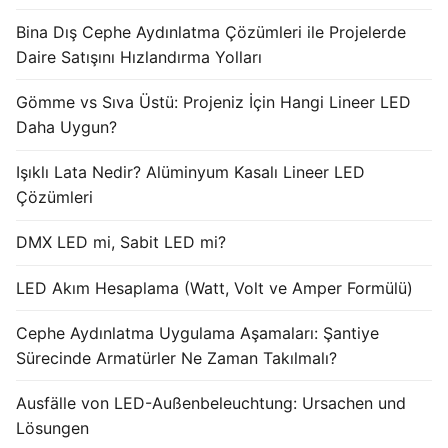
Bina Dış Cephe Aydınlatma Çözümleri ile Projelerde
Lichtsteuerungssysteme
Daire Satışını Hızlandırma Yolları
DMX-Steuerungssysteme
Gömme vs Sıva Üstü: Projeniz İçin Hangi Lineer LED
LED-Netzteile
Daha Uygun?
LED-Treiber für den Innenbereich
Işıklı Lata Nedir? Alüminyum Kasalı Lineer LED
Çözümleri
LED-Treiber für den Außenbereich
DMX LED mi, Sabit LED mi?
DMX-INFORMATIONEN
LED Akım Hesaplama (Watt, Volt ve Amper Formülü)
Was ist DMX? Welche verschiedenen
Produkttypen gibt es?
Cephe Aydınlatma Uygulama Aşamaları: Şantiye
Sürecinde Armatürler Ne Zaman Takılmalı?
Fassadenanimation LEDLine Serie
Ausfälle von LED-Außenbeleuchtung: Ursachen und
Fassadenanimation DOTLED-Serie
Lösungen