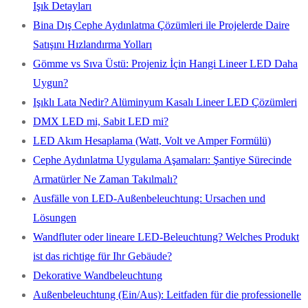
Işık Detayları
Bina Dış Cephe Aydınlatma Çözümleri ile Projelerde Daire
Satışını Hızlandırma Yolları
Gömme vs Sıva Üstü: Projeniz İçin Hangi Lineer LED Daha
Uygun?
Işıklı Lata Nedir? Alüminyum Kasalı Lineer LED Çözümleri
DMX LED mi, Sabit LED mi?
LED Akım Hesaplama (Watt, Volt ve Amper Formülü)
Cephe Aydınlatma Uygulama Aşamaları: Şantiye Sürecinde
Armatürler Ne Zaman Takılmalı?
Ausfälle von LED-Außenbeleuchtung: Ursachen und
Lösungen
Wandfluter oder lineare LED-Beleuchtung? Welches Produkt
ist das richtige für Ihr Gebäude?
Dekorative Wandbeleuchtung
Außenbeleuchtung (Ein/Aus): Leitfaden für die professionelle