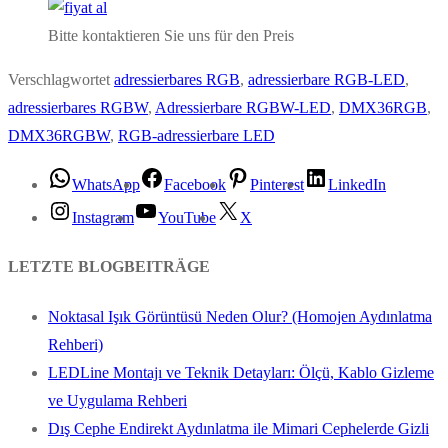
Bitte kontaktieren Sie uns für den Preis
Verschlagwortet
adressierbares RGB
,
adressierbare RGB-LED
,
adressierbares RGBW
,
Adressierbare RGBW-LED
,
DMX36RGB
,
DMX36RGBW
,
RGB-adressierbare LED
WhatsApp
Facebook
Pinterest
LinkedIn
Instagram
YouTube
X
LETZTE BLOGBEITRÄGE
Noktasal Işık Görüntüsü Neden Olur? (Homojen Aydınlatma
Rehberi)
LEDLine Montajı ve Teknik Detayları: Ölçü, Kablo Gizleme
ve Uygulama Rehberi
Dış Cephe Endirekt Aydınlatma ile Mimari Cephelerde Gizli