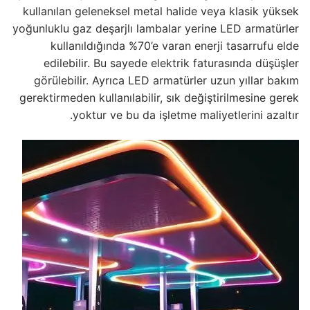
kullanılan geleneksel metal halide veya klasik yüksek
أنظمة التحكم في الإضاءة
yoğunluklu gaz deşarjlı lambalar yerine LED armatürler
kullanıldığında %70’e varan enerji tasarrufu elde
أنظمة التحكم DMX
edilebilir. Bu sayede elektrik faturasında düşüşler
görülebilir. Ayrıca LED armatürler uzun yıllar bakım
وحدات تزويد الطاقة LED
gerektirmeden kullanılabilir, sık değiştirilmesine gerek
مشغل LED داخلي
yoktur ve bu da işletme maliyetlerini azaltır.
مشغل LED خارجي
معلومات DMX
ما هو نظام DMX؟ وما هي أنواع المنتجات المختلفة؟
سلسلة LEDLine للرسوم المتحركة للواجهة
سلسلة DOTLED للرسوم المتحركة للواجهات
سلسلة WallWasher للرسوم المتحركة للواجهات