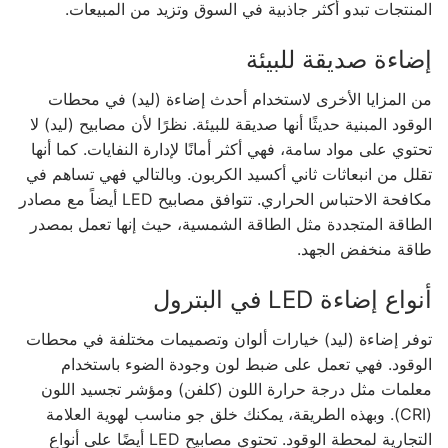
French
المنتجات تبدو أكثر جاذبية في السوق وتزيد من المبيعات.
إضاءة صديقة للبيئة
من المزايا الأخرى لاستخدام أحدث إضاءة (ليد) في محطات
الوقود المبنية حديثًا أنها صديقة للبيئة. نظرًا لأن مصابيح (ليد) لا
تحتوي على مواد سامة، فهي أكثر أمانًا لإدارة النفايات. كما أنها
تقلل من انبعاثات ثاني أكسيد الكربون. وبالتالي فهي تساهم في
مكافحة الاحتباس الحراري. تتوافق مصابيح LED أيضاً مع مصادر
الطاقة المتجددة مثل الطاقة الشمسية، حيث إنها تعمل بمصدر
طاقة منخفض الجهد.
أنواع إضاءة LED في البترول
توفر إضاءة (ليد) خيارات ألوان وتصميمات مختلفة في محطات
الوقود. فهي تعمل على ضبط لون وجودة الضوء باستخدام
معلمات مثل درجة حرارة اللون (كلفن) ومؤشر تجسيد اللون
(CRI). وبهذه الطريقة، يمكنك خلق جو مناسب لهوية العلامة
التجارية لمحطة الوقود. تحتوي مصابيح LED أيضًا على أنواع