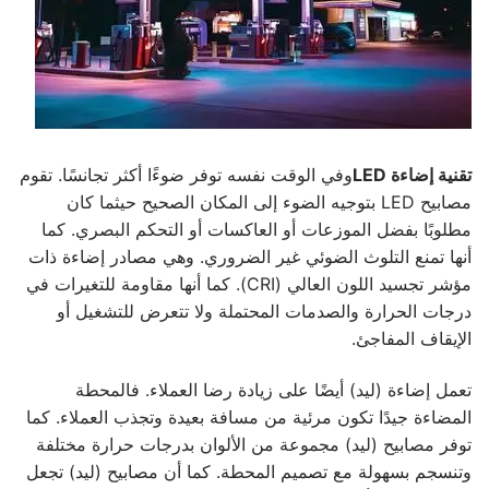
الكتالوج
الاتصال والطلب
نبذة عنا
التعليمات
تقنية إضاءة LED
وفي الوقت نفسه توفر ضوءًا أكثر تجانسًا. تقوم
مصابيح LED بتوجيه الضوء إلى المكان الصحيح حيثما كان
المدونة
مطلوبًا بفضل الموزعات أو العاكسات أو التحكم البصري. كما
أنها تمنع التلوث الضوئي غير الضروري. وهي مصادر إضاءة ذات
Arabic
مؤشر تجسيد اللون العالي (CRI). كما أنها مقاومة للتغيرات في
Turkish
درجات الحرارة والصدمات المحتملة ولا تتعرض للتشغيل أو
الإيقاف المفاجئ.
English
تعمل إضاءة (ليد) أيضًا على زيادة رضا العملاء. فالمحطة
German
المضاءة جيدًا تكون مرئية من مسافة بعيدة وتجذب العملاء. كما
توفر مصابيح (ليد) مجموعة من الألوان بدرجات حرارة مختلفة
Russian
وتنسجم بسهولة مع تصميم المحطة. كما أن مصابيح (ليد) تجعل