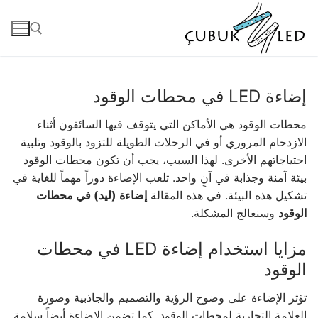
إضاءة LED في محطات الوقود
محطات الوقود هي الأماكن التي يتوقف فيها السائقون أثناء
الازدحام المروري أو في الرحلات الطويلة للتزود بالوقود وتلبية
احتياجاتهم الأخرى. لهذا السبب، يجب أن تكون محطات الوقود
بيئة آمنة وجذابة في آنٍ واحد. تلعب الإضاءة دوراً مهماً للغاية في
تشكيل هذه البيئة. في هذه المقالة
إضاءة (ليد) في محطات
الوقود
وسنعالج المشكلة.
أناسايفا
مزايا استخدام إضاءة LED في محطات
منتجات
الوقود
منتجات جاهزة للاستخدام
تؤثر الإضاءة على وضوح الرؤية والتصميم والجاذبية وصورة
العلامة التجارية لمحطات الوقود. كما تضمن الإضاءة أيضاً سلامة