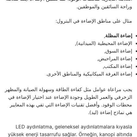
خط LED (LED خطي)
وراحة السائقين والموظفين.
دوتليد
مثال على مناطق الإضاءة في البترول:
إضاءة خطية فائقة الرقة
إضاءة المظلة
,
المنتجات نصف المصنعة
الإضاءة المحيطية (الميدانية),
إضاءة السوق,
وحدات LED
إضاءة المراحيض,
إضاءة المكتب,
شريط إضاءة LED بجهد ثابت
إضاءة الغرفة الميكانيكية والمناطق الأخرى.
عمود الجهد الثابت LED
يجب مراعاة عوامل مثل كفاءة الطاقة وسهولة الصيانة والمظهر
عمود التيار المستمر LED
الزخرفي والعمر الطويل وجودة الإضاءة عند اختيار الإضاءة في
محطات الوقود. وأفضل تقنيات الإضاءة التي تفي بهذه المعايير
قطاعات LED
هي نماذج إضاءة (ليد).
قطاعات ألومنيوم LED
LED aydınlatma, geleneksel aydınlatmalara kıyasla
بروفايلات LED بلاستيكية
yüksek enerji tasarrufu sağlar. Örneğin, kanopi altında