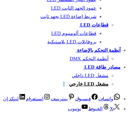
عمود الجهد الثابت LED
شريط إضاءة LED بجهد ثابت
قطاعات LED
قطاعات ألومنيوم LED
بروفايلات LED بلاستيكية
أنظمة التحكم بالإضاءة
أنظمة التحكم DMX
مصادر طاقة LED
مشغل LED داخلي
مشغل LED خارجي
واتساب
فيسبوك
بينترست
انستغرام
لينكد إن
X
الخيوط
يوتيوب