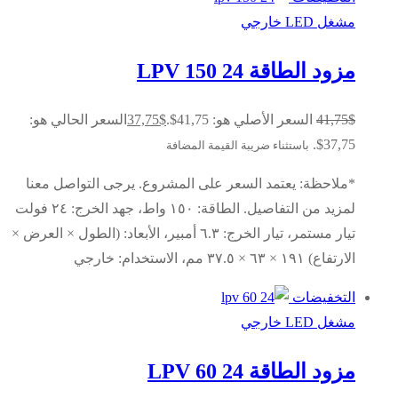
مشغل LED خارجي
مزود الطاقة LPV 150 24
$
41,75
السعر الأصلي هو: 41,75$.
$
37,75
السعر الحالي هو:
37,75$.
باستثناء ضريبة القيمة المضافة
*ملاحظة: يعتمد السعر على المشروع. يرجى التواصل معنا
لمزيد من التفاصيل. الطاقة: ١٥٠ واط، جهد الخرج: ٢٤ فولت
تيار مستمر، تيار الخرج: ٦.٣ أمبير، الأبعاد: (الطول × العرض ×
الارتفاع) ١٩١ × ٦٣ × ٣٧.٥ مم، الاستخدام: خارجي
التخفيضات
مشغل LED خارجي
مزود الطاقة LPV 60 24