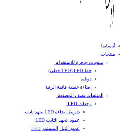
أناسايفا
منتجات
منتجات جاهزة للاستخدام
خط LED (LED خطي)
دوتليد
إضاءة خطية فائقة الرقة
المنتجات نصف المصنعة
وحدات LED
شريط إضاءة LED بجهد ثابت
عمود الجهد الثابت LED
عمود التيار المستمر LED