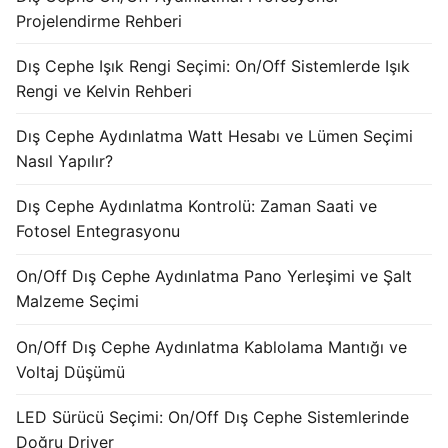
KATALOG
Projelendirme Rehberi
İLETİŞİM & SİPARİŞ
Dış Cephe Işık Rengi Seçimi: On/Off Sistemlerde Işık
Rengi ve Kelvin Rehberi
HAKKIMIZDA
Dış Cephe Aydınlatma Watt Hesabı ve Lümen Seçimi
SSS
Nasıl Yapılır?
BLOG
Dış Cephe Aydınlatma Kontrolü: Zaman Saati ve
Fotosel Entegrasyonu
Turkish
On/Off Dış Cephe Aydınlatma Pano Yerleşimi ve Şalt
English
Malzeme Seçimi
German
On/Off Dış Cephe Aydınlatma Kablolama Mantığı ve
Russian
Voltaj Düşümü
Arabic
LED Sürücü Seçimi: On/Off Dış Cephe Sistemlerinde
Doğru Driver