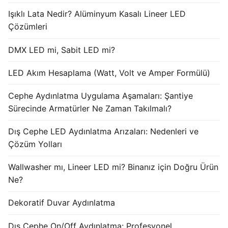
Işıklı Lata Nedir? Alüminyum Kasalı Lineer LED
Işık Kontrol Sistemleri
Çözümleri
DMX Kontrol Sistemleri
DMX LED mi, Sabit LED mi?
LED Güç Kaynakları
LED Akım Hesaplama (Watt, Volt ve Amper Formülü)
İç Mekan LED Driver
Cephe Aydınlatma Uygulama Aşamaları: Şantiye
Dış Mekan LED Driver
Sürecinde Armatürler Ne Zaman Takılmalı?
DMX BİLGİ
Dış Cephe LED Aydınlatma Arızaları: Nedenleri ve
Çözüm Yolları
DMX Nedir? Ürün Çeşitleri Nelerdir?
Wallwasher mı, Lineer LED mi? Binanız için Doğru Ürün
Cephe Animasyon LEDLine Serisi
Ne?
Cephe Animasyon DOTLED Serisi
Dekoratif Duvar Aydınlatma
Cephe Animasyon WallWasher Serisi
Dış Cephe On/Off Aydınlatma: Profesyonel