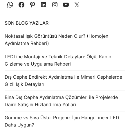
LEDLine (Lineer LED)
DOTLED
SON BLOG YAZILARI
Ultra İnce Lineer Aydınlatma
Noktasal Işık Görüntüsü Neden Olur? (Homojen
Yarı Mamül Ürünler
Aydınlatma Rehberi)
LED Modüller
LEDLine Montajı ve Teknik Detayları: Ölçü, Kablo
Sabit Gerilim Şerit LED
Gizleme ve Uygulama Rehberi
Sabit Gerilim Çubuk LED
Dış Cephe Endirekt Aydınlatma ile Mimari Cephelerde
Gizli Işık Detayları
Sabit Akım Çubuk LED
Bina Dış Cephe Aydınlatma Çözümleri ile Projelerde
LED Profilleri
Daire Satışını Hızlandırma Yolları
Alüminyum LED Profilleri
Gömme vs Sıva Üstü: Projeniz İçin Hangi Lineer LED
Daha Uygun?
Plastik LED Profilleri