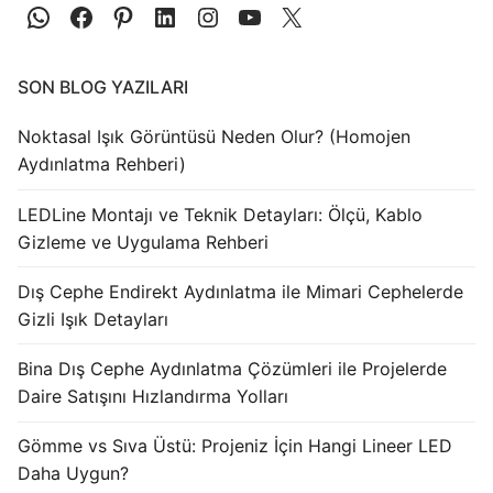
LEDLine (Lineer LED)
DOTLED
SON BLOG YAZILARI
Ultra İnce Lineer Aydınlatma
Noktasal Işık Görüntüsü Neden Olur? (Homojen
Yarı Mamül Ürünler
Aydınlatma Rehberi)
LED Modüller
LEDLine Montajı ve Teknik Detayları: Ölçü, Kablo
Sabit Gerilim Şerit LED
Gizleme ve Uygulama Rehberi
Sabit Gerilim Çubuk LED
Dış Cephe Endirekt Aydınlatma ile Mimari Cephelerde
Gizli Işık Detayları
Sabit Akım Çubuk LED
Bina Dış Cephe Aydınlatma Çözümleri ile Projelerde
LED Profilleri
Daire Satışını Hızlandırma Yolları
Alüminyum LED Profilleri
Gömme vs Sıva Üstü: Projeniz İçin Hangi Lineer LED
Daha Uygun?
Plastik LED Profilleri