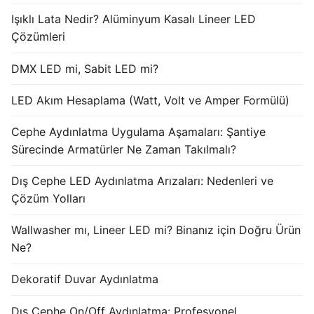
Işıklı Lata Nedir? Alüminyum Kasalı Lineer LED
Işık Kontrol Sistemleri
Çözümleri
DMX Kontrol Sistemleri
DMX LED mi, Sabit LED mi?
LED Güç Kaynakları
LED Akım Hesaplama (Watt, Volt ve Amper Formülü)
İç Mekan LED Driver
Cephe Aydınlatma Uygulama Aşamaları: Şantiye
Dış Mekan LED Driver
Sürecinde Armatürler Ne Zaman Takılmalı?
DMX BİLGİ
Dış Cephe LED Aydınlatma Arızaları: Nedenleri ve
Çözüm Yolları
DMX Nedir? Ürün Çeşitleri Nelerdir?
Wallwasher mı, Lineer LED mi? Binanız için Doğru Ürün
Cephe Animasyon LEDLine Serisi
Ne?
Cephe Animasyon DOTLED Serisi
Dekoratif Duvar Aydınlatma
Cephe Animasyon WallWasher Serisi
Dış Cephe On/Off Aydınlatma: Profesyonel