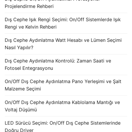
KATALOG
Projelendirme Rehberi
İLETİŞİM & SİPARİŞ
Dış Cephe Işık Rengi Seçimi: On/Off Sistemlerde Işık
Rengi ve Kelvin Rehberi
HAKKIMIZDA
Dış Cephe Aydınlatma Watt Hesabı ve Lümen Seçimi
SSS
Nasıl Yapılır?
BLOG
Dış Cephe Aydınlatma Kontrolü: Zaman Saati ve
Fotosel Entegrasyonu
Turkish
On/Off Dış Cephe Aydınlatma Pano Yerleşimi ve Şalt
English
Malzeme Seçimi
German
On/Off Dış Cephe Aydınlatma Kablolama Mantığı ve
Russian
Voltaj Düşümü
Arabic
LED Sürücü Seçimi: On/Off Dış Cephe Sistemlerinde
Doğru Driver