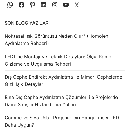
LEDLine (Lineer LED)
DOTLED
SON BLOG YAZILARI
Ultra İnce Lineer Aydınlatma
Noktasal Işık Görüntüsü Neden Olur? (Homojen
Yarı Mamül Ürünler
Aydınlatma Rehberi)
LED Modüller
LEDLine Montajı ve Teknik Detayları: Ölçü, Kablo
Sabit Gerilim Şerit LED
Gizleme ve Uygulama Rehberi
Sabit Gerilim Çubuk LED
Dış Cephe Endirekt Aydınlatma ile Mimari Cephelerde
Gizli Işık Detayları
Sabit Akım Çubuk LED
Bina Dış Cephe Aydınlatma Çözümleri ile Projelerde
LED Profilleri
Daire Satışını Hızlandırma Yolları
Alüminyum LED Profilleri
Gömme vs Sıva Üstü: Projeniz İçin Hangi Lineer LED
Daha Uygun?
Plastik LED Profilleri