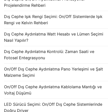
KATALOG
Projelendirme Rehberi
İLETİŞİM & SİPARİŞ
Dış Cephe Işık Rengi Seçimi: On/Off Sistemlerde Işık
Rengi ve Kelvin Rehberi
HAKKIMIZDA
Dış Cephe Aydınlatma Watt Hesabı ve Lümen Seçimi
SSS
Nasıl Yapılır?
BLOG
Dış Cephe Aydınlatma Kontrolü: Zaman Saati ve
Fotosel Entegrasyonu
Turkish
On/Off Dış Cephe Aydınlatma Pano Yerleşimi ve Şalt
English
Malzeme Seçimi
German
On/Off Dış Cephe Aydınlatma Kablolama Mantığı ve
Russian
Voltaj Düşümü
Arabic
LED Sürücü Seçimi: On/Off Dış Cephe Sistemlerinde
Doğru Driver