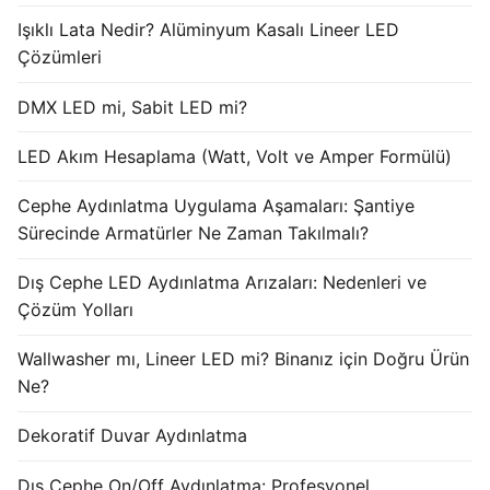
Işıklı Lata Nedir? Alüminyum Kasalı Lineer LED
Işık Kontrol Sistemleri
Çözümleri
DMX Kontrol Sistemleri
DMX LED mi, Sabit LED mi?
LED Güç Kaynakları
LED Akım Hesaplama (Watt, Volt ve Amper Formülü)
İç Mekan LED Driver
Cephe Aydınlatma Uygulama Aşamaları: Şantiye
Dış Mekan LED Driver
Sürecinde Armatürler Ne Zaman Takılmalı?
DMX BİLGİ
Dış Cephe LED Aydınlatma Arızaları: Nedenleri ve
Çözüm Yolları
DMX Nedir? Ürün Çeşitleri Nelerdir?
Wallwasher mı, Lineer LED mi? Binanız için Doğru Ürün
Cephe Animasyon LEDLine Serisi
Ne?
Cephe Animasyon DOTLED Serisi
Dekoratif Duvar Aydınlatma
Cephe Animasyon WallWasher Serisi
Dış Cephe On/Off Aydınlatma: Profesyonel