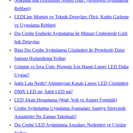
Noktasal Işık Görüntüsü Neden Olur? (Homojen Aydınlatma
Rehberi)
LEDLine Montajı ve Teknik Detayları: Ölçü, Kablo Gizleme
ve Uygulama Rehberi
Dış Cephe Endirekt Aydınlatma ile Mimari Cephelerde Gizli
Işık Detayları
Bina Dış Cephe Aydınlatma Çözümleri ile Projelerde Daire
Satışını Hızlandırma Yolları
Gömme vs Sıva Üstü: Projeniz İçin Hangi Lineer LED Daha
Uygun?
Işıklı Lata Nedir? Alüminyum Kasalı Lineer LED Çözümleri
DMX LED mi, Sabit LED mi?
LED Akım Hesaplama (Watt, Volt ve Amper Formülü)
Cephe Aydınlatma Uygulama Aşamaları: Şantiye Sürecinde
Armatürler Ne Zaman Takılmalı?
Dış Cephe LED Aydınlatma Arızaları: Nedenleri ve Çözüm