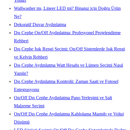
Yolları
Wallwasher mı, Lineer LED mi? Binanız için Doğru Ürün
Ne?
Dekoratif Duvar Aydınlatma
Dış Cephe On/Off Aydınlatma: Profesyonel Projelendirme
Rehberi
Dış Cephe Işık Rengi Seçimi: On/Off Sistemlerde Işık Rengi
ve Kelvin Rehberi
Dış Cephe Aydınlatma Watt Hesabı ve Lümen Seçimi Nasıl
Yapılır?
Dış Cephe Aydınlatma Kontrolü: Zaman Saati ve Fotosel
Entegrasyonu
On/Off Dış Cephe Aydınlatma Pano Yerleşimi ve Şalt
Malzeme Seçimi
On/Off Dış Cephe Aydınlatma Kablolama Mantığı ve Voltaj
Düşümü